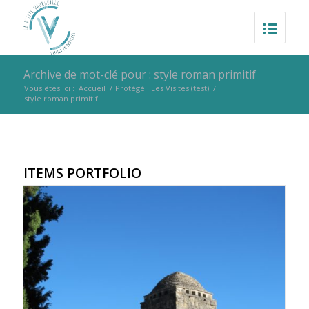
Archive de mot-clé pour : style roman primitif
Vous êtes ici :
Accueil
/
Protégé : Les Visites (test)
/
style roman primitif
ITEMS PORTFOLIO