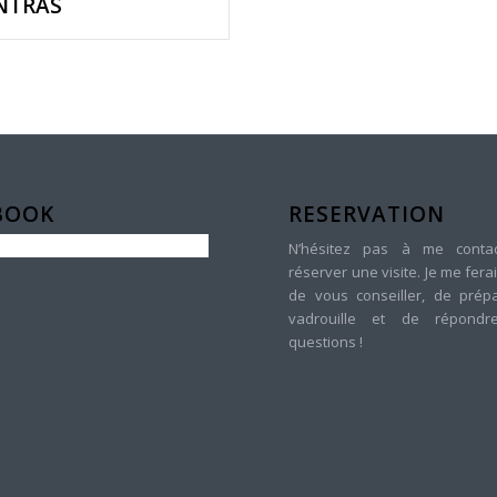
NTRAS
BOOK
RESERVATION
N’hésitez pas à me conta
réserver une visite. Je me ferai
de vous conseiller, de prépa
vadrouille et de répond
questions !