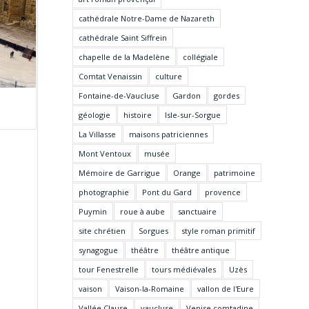
cathédrale Notre-Dame de Nazareth
cathédrale Saint Siffrein
chapelle de la Madelène
collégiale
Comtat Venaissin
culture
Fontaine-de-Vaucluse
Gardon
gordes
géologie
histoire
Isle-sur-Sorgue
La Villasse
maisons patriciennes
Mont Ventoux
musée
Mémoire de Garrigue
Orange
patrimoine
photographie
Pont du Gard
provence
Puymin
roue à aube
sanctuaire
site chrétien
Sorgues
style roman primitif
synagogue
théâtre
théâtre antique
tour Fenestrelle
tours médiévales
Uzès
vaison
Vaison-la-Romaine
vallon de l'Eure
Vallée Clause
vaucluse
Venise comtadine