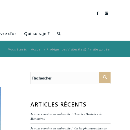
ivre d’or
Qui suis-je ?
Vous êtes ici :
Accueil
/
Protégé : Les Visites (test)
/
visite guidée
ARTICLES RÉCENTS
Je vous emmène en vadrouille ! Dans les Dentelles de
Montmirail
Je vous emmène en vadrouille ! Via les photographies de