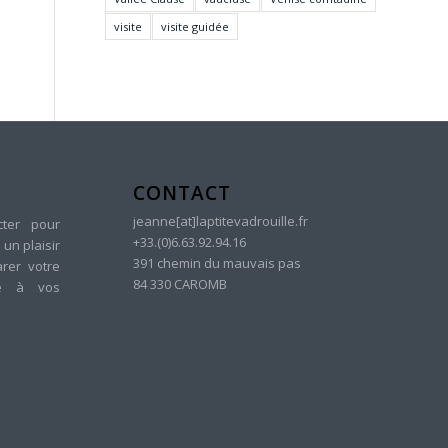
visite
visite guidée
CONTACT
jeanne[at]laptitevadrouille.fr
cter pour
+33.(0)6.63.92.94.16
 un plaisir
391 chemin du mauvais pas
rer votre
84 330 CAROMB
re à vos