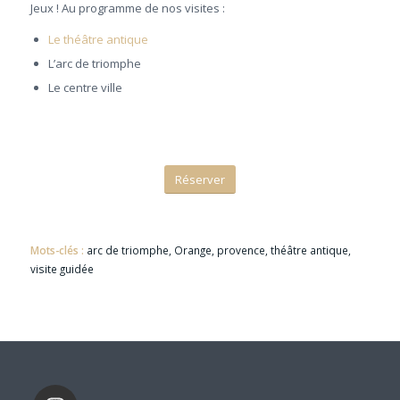
Jeux ! Au programme de nos visites :
Le théâtre antique
L’arc de triomphe
Le centre ville
Réserver
Mots-clés :
arc de triomphe
,
Orange
,
provence
,
théâtre antique
,
visite guidée