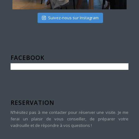
Suivez-nous sur Instagram
FACEBOOK
RESERVATION
N’hésitez pas à me contacter pour réserver une visite. Je me
ferai un plaisir de vous conseiller, de préparer votre
vadrouille et de répondre à vos questions !