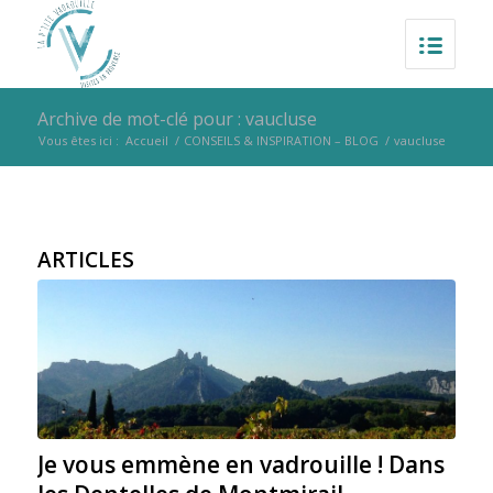
Archive de mot-clé pour : vaucluse
Vous êtes ici :
Accueil
/
CONSEILS & INSPIRATION – BLOG
/
vaucluse
ARTICLES
Je vous emmène en vadrouille ! Dans